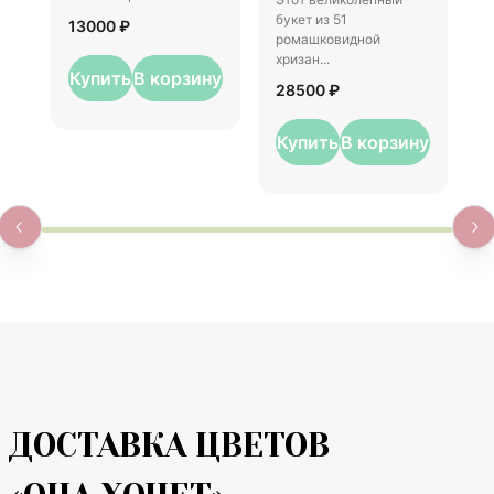
1
букет из 51
13000 ₽
ромашковидной
хризан...
Купить
В корзину
28500 ₽
Купить
В корзину
ДОСТАВКА ЦВЕТОВ