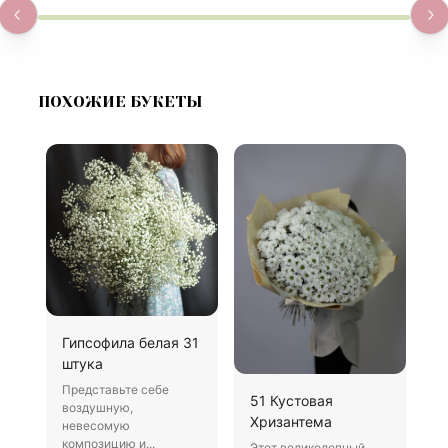
ПОХОЖИЕ БУКЕТЫ
Гипсофила белая 31
Б
штука
В
Представьте себе
Х
51 Кустовая
воздушную,
д
Хризантема
невесомую
о
композицию и...
Этот великолепный