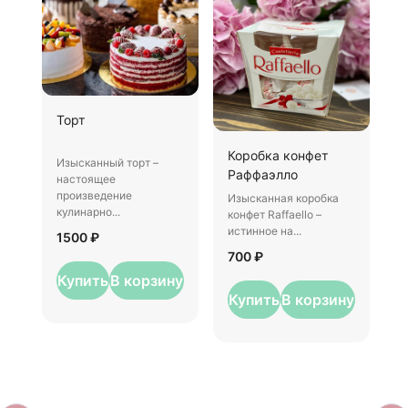
Ш
Торт
И
Коробка конфет
–
Изысканный торт –
Раффаэлло
у
настоящее
произведение
Изысканная коробка
3
кулинарно...
конфет Raffaello –
истинное на...
1500 ₽
700 ₽
Купить
В корзину
Купить
В корзину