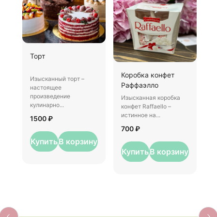
Ш
Торт
И
Коробка конфет
–
Изысканный торт –
Раффаэлло
у
настоящее
произведение
Изысканная коробка
3
кулинарно...
конфет Raffaello –
истинное на...
1500 ₽
700 ₽
Купить
В корзину
Купить
В корзину