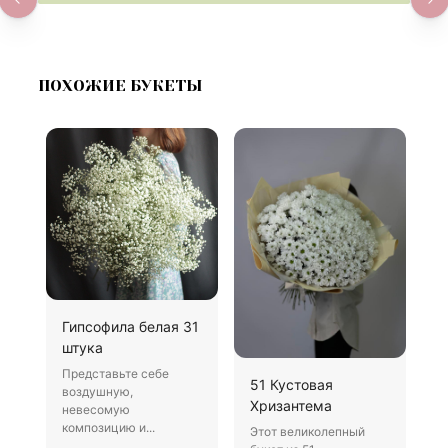
ПОХОЖИЕ БУКЕТЫ
Гипсофила белая 31
Б
штука
В
Представьте себе
Х
51 Кустовая
воздушную,
д
Хризантема
невесомую
о
композицию и...
Этот великолепный
1