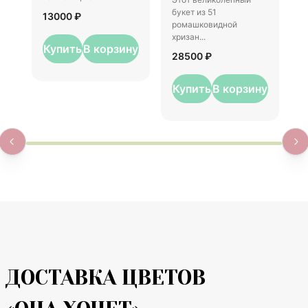
1
букет из 51
13000 ₽
ромашковидной
хризан...
Купить
В корзину
28500 ₽
Купить
В корзину
ДОСТАВКА ЦВЕТОВ