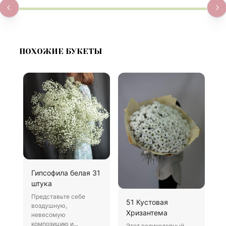
ПОХОЖИЕ БУКЕТЫ
Гипсофила белая 31
Б
штука
В
Представьте себе
Х
51 Кустовая
воздушную,
д
Хризантема
невесомую
о
композицию и...
Этот великолепный