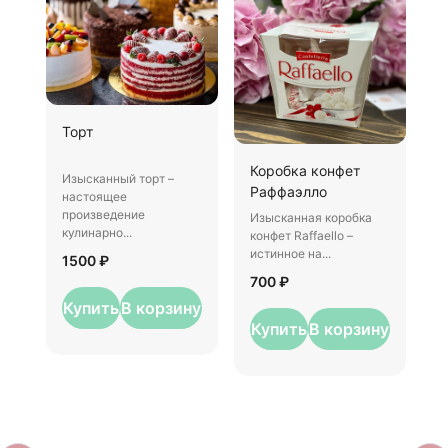
Ш
Торт
И
Коробка конфет
–
Изысканный торт –
Раффаэлло
у
настоящее
произведение
Изысканная коробка
3
кулинарно...
конфет Raffaello –
истинное на...
1500 ₽
700 ₽
Купить
В корзину
Купить
В корзину