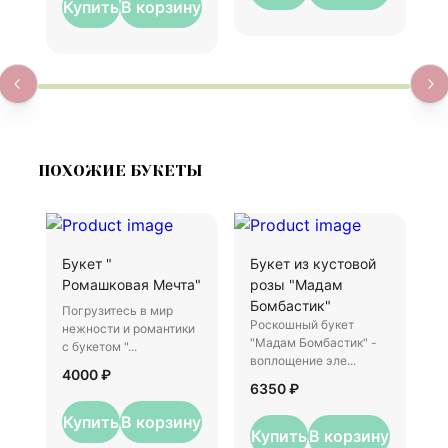
Купить
В корзину
ПОХОЖИЕ БУКЕТЫ
Букет "
Букет из кустовой
1
Ромашковая Мечта"
розы "Мадам
П
Бомбастик"
Погрузитесь в мир
П
Роскошный букет
нежности и романтики
р
"Мадам Бомбастик" -
с букетом "...
п
воплощение эле...
4000 ₽
6
6350 ₽
Купить
В корзину
Купить
В корзину