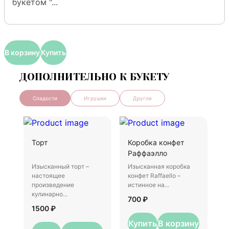
букетом "...
В корзину
Купить
ДОПОЛНИТЕЛЬНО К БУКЕТУ
Сладости
Игрушки
Другое
Торт
Коробка конфет
Ш
Раффаэлло
Изысканный торт –
Изысканная коробка
И
настоящее
конфет Raffaello –
–
произведение
истинное на...
у
кулинарно...
700 ₽
3
1500 ₽
Купить
В корзину