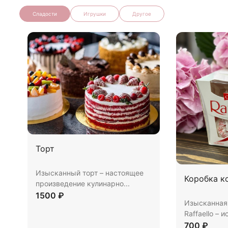
Сладости
Игрушки
Другое
Торт
Изысканный торт – настоящее
Коробка к
произведение кулинарно...
1500 ₽
Изысканная
Raffaello – и
700 ₽