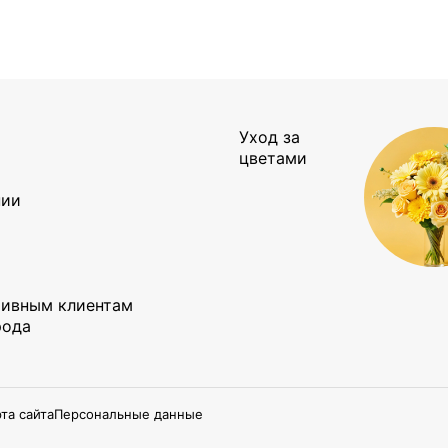
Уход за
ы
цветами
нии
тивным клиентам
рода
та сайта
Персональные данные