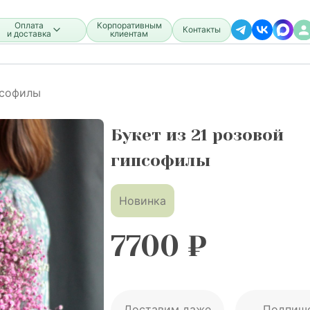
Оплата
Корпоративным
Контакты
и доставка
клиентам
псофилы
Букет из 21 розовой
гипсофилы
Новинка
7700
₽
Доставим даже
Подпиш