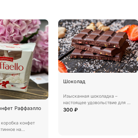
Шоколад
Изысканная шоколадка –
настоящее удовольствие для ...
онфет Раффаэлло
300 ₽
 коробка конфет
стинное на...
Купить
В корзину