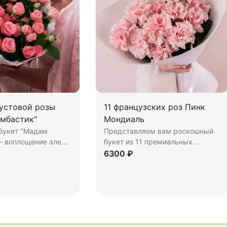
кустовой розы
11 французских роз Пинк
мбастик"
Мондиаль
букет "Мадам
Представляем вам роскошный
- воплощение эле...
букет из 11 премиальных...
6300 ₽
орзину
Купить
В корзину